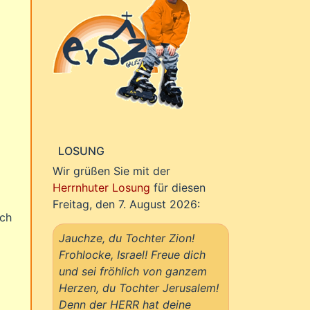
LOSUNG
Wir grüßen Sie mit der
Herrnhuter Losung
für diesen
Freitag, den 7. August 2026:
ach
Jauchze, du Tochter Zion!
Frohlocke, Israel! Freue dich
und sei fröhlich von ganzem
Herzen, du Tochter Jerusalem!
Denn der HERR hat deine